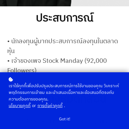
ประสบการณ์
• นักลงทุนผู้มากประสบการณ์ลงทุนในตลาด
หุ้น
• เจ้าของเพจ Stock Manday (92,000
Followers)
เราใช้คุกกี้เพื่อปรับปรุงประสบการณ์การใช้งานของคุณ วิเคราะห์
พฤติกรรมการเข้าชม และนำเสนอเนื้อหาและข้อเสนอที่ตรงกับ
คลาสทั้งหมดที่สอน
ความต้องการของคุณ.
นโยบายคุกกี้
or
การตั้งค่าคุกกี้
.
Got it!
The school owner is working hard preparing the
courses for you.