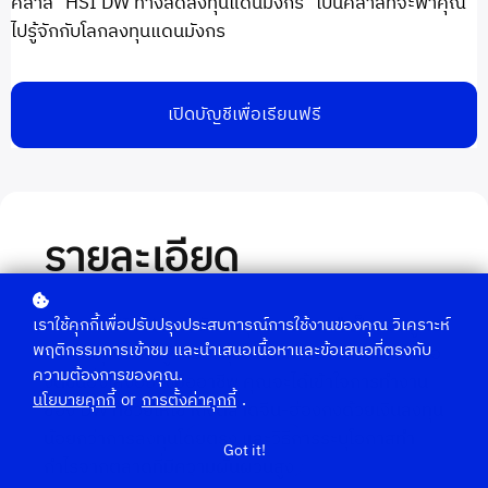
คลาส "HSI DW ทางลัดลงทุนแดนมังกร" เป็นคลาสที่จะพาคุณ
ไปรู้จักกับโลกลงทุนแดนมังกร
เปิดบัญชีเพื่อเรียนฟรี
รายละเอียด
คลาส "HSI DW ทางลัดลงทุนแดนมังกร" เป็นหลักสูตร
เราใช้คุกกี้เพื่อปรับปรุงประสบการณ์การใช้งานของคุณ วิเคราะห์
พฤติกรรมการเข้าชม และนำเสนอเนื้อหาและข้อเสนอที่ตรงกับ
ที่จะพาคุณเรียนรู้การลงทุนใน Derivative Warrant ขอ
ความต้องการของคุณ.
งดัชนีฮั่งเส็งอย่างมืออาชีพ คุณจะได้เข้าใจการทำงาน
นโยบายคุกกี้
or
การตั้งค่าคุกกี้
.
ของ DW ที่ช่วยให้เข้าถึงตลาดจีน-ฮ่องกงด้วยเงินลงทุน
น้อยกว่าการลงทุนโดยตรง และวิธีการระบุโอกาสทำ
Got it!
กำไรจากตลาดที่มีความผันผวนสูง