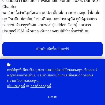
งานสัมมนา Liberator Investment Forum 2026: Our Next
Chapter
ฟอรัมครั้งสำคัญที่จะพาคุณปลดล็อกโอกาสการลงทุนทั่วโลกใน
ยุค "ระเบียบโลกใหม่" เจาะลึกมุมมองเศรษฐกิจ ภูมิรัฐศาสตร์
การตามล่าหาธุรกิจแห่งอนาคต (Hidden Gem) และการ
ประยุกต์ใช้ AI เพื่อยกระดับการลงทุนให้ก้าวล้ำกว่าที่เคย
เปิดบัญชีเพื่อเรียนฟรี
เราใช้คุกกี้เพื่อปรับปรุงประสบการณ์การใช้งานของคุณ วิเคราะห์
พฤติกรรมการเข้าชม และนำเสนอเนื้อหาและข้อเสนอที่ตรงกับ
รายละเอียดงาน
ความต้องการของคุณ.
นโยบายคุกกี้
or
การตั้งค่าคุกกี้
.
งานสัมมนา “Liberator Investment Forum 2026”
Got it!
เป็นเวทีที่รวบรวมวิสัยทัศน์และแก่นความรู้จากผู้