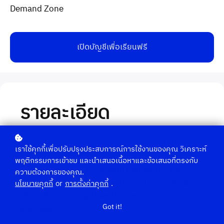
Demand Zone
เปิดบัญชีเพื่อเรียนฟรี
รายละเอียด
คลาส " การลงทุนไปตามแนวโน้มในตลาด FUTURES:
เราใช้คุกกี้เพื่อปรับปรุงประสบการณ์การใช้งานของคุณ วิเคราะห์
TFEX และทองคำ " เน้นการพัฒนาความเข้าใจใน
พฤติกรรมการเข้าชม และนำเสนอเนื้อหาและข้อเสนอที่ตรงกับ
Economic Cycle, การลงทุนตามแนวโน้ม (Trend
ความต้องการของคุณ.
Following), การวิเคราะห์พฤติกรรมของกราฟราคา
นโยบายคุกกี้
or
การตั้งค่าคุกกี้
.
(Price Action) ผ่าน Dow Theory และรูปแบบของ
Got it!
แท่งเทียน