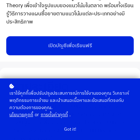
Theory เพื่อเข้าใจรูปแบบของแนวโน้มในตลาด พร้อมทั้งเรียน
รู้วิธีการวางแผนซื้อขายตามแนวโน้มแต่ละประเภทอย่างมี
ประสิทธิภาพ
เปิดบัญชีเพื่อเรียนฟรี
รายละเอียด
เราใช้คุกกี้เพื่อปรับปรุงประสบการณ์การใช้งานของคุณ วิเคราะห์
พฤติกรรมการเข้าชม และนำเสนอเนื้อหาและข้อเสนอที่ตรงกับ
คลาส "All About Trend" เป็นหลักสูตรที่พาคุณเจาะ
ความต้องการของคุณ.
ลึกแนวคิดเกี่ยวกับแนวโน้มในตลาดการเงิน คุณจะได้
นโยบายคุกกี้
or
การตั้งค่าคุกกี้
.
เรียนรู้หลักการพื้นฐานจาก Dow Theory ซึ่งเป็นทฤษฎี
Got it!
สำคัญที่ช่วยให้เข้าใจรูปแบบของแนวโน้มในตลาดหุ้น
และตลาดการเงินอื่นๆ