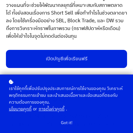
วางแผนที่จะช่วยให้พัฒนากลยุทธ์ที่เหมาะสมกับสภาพตลาด
ได้ ทั้งยังสอนเรื่องการ Short Sell เพื่อทำกำไรในช่วงตลาดขา
ลง โดยใช้เครื่องมืออย่าง SBL, Block Trade, และ DW รวม
ถึงการวิเคราะห์กราฟในภาพรวม (กราฟสัปดาห์หรือเดือน)
เพื่อให้เข้าใจในจุดไม่กดดันต่อเงินทุน
เปิดบัญชีเพื่อเรียนฟรี
เราใช้คุกกี้เพื่อปรับปรุงประสบการณ์การใช้งานของคุณ วิเคราะห์
รายละเอียด
พฤติกรรมการเข้าชม และนำเสนอเนื้อหาและข้อเสนอที่ตรงกับ
ความต้องการของคุณ.
นโยบายคุกกี้
or
การตั้งค่าคุกกี้
.
คลาส "Big Short for Short Sale Strategy" เน้น
Got it!
ความสำคัญของ Mindset และเทคนิคในการเทรด โดย
สอนการเก็บข้อมูลและวางแผนที่จะช่วยให้คุณพัฒนา