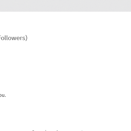
ollowers)
ou.