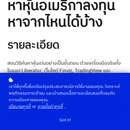
หาหุ้นอเมริกาลงทุน
หาจากไหนได้บ้าง
รายละเอียด
สอนวิธีค้นหาหุ้นเด่นอย่างเป็นขั้นตอน ด้วยเครื่องมือจริงทั้ง
ในแอป Liberator, เว็บไซต์ Finviz, TradingView และ
กองทุนรวม พร้อมตัวอย่างการวิเคราะห์กราฟและข้อมูลพื้น
ฐาน เพื่อให้นักลงทุนเลือกหุ้นได้เองอย่างมั่นใจ
เราใช้คุกกี้เพื่อปรับปรุงประสบการณ์การใช้งานของคุณ วิเคราะห์
พฤติกรรมการเข้าชม และนำเสนอเนื้อหาและข้อเสนอที่ตรงกับ
ความต้องการของคุณ.
นโยบายคุกกี้
or
การตั้งค่าคุกกี้
.
ดาวน์โหลดไฟล์ PDF
Got it!